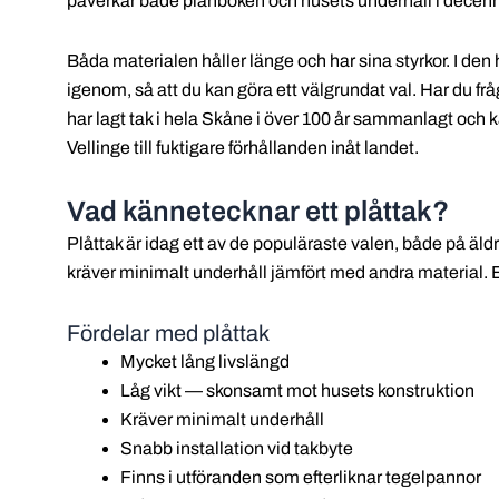
påverkar både plånboken och husets underhåll i decenn
Båda materialen håller länge och har sina styrkor. I den 
igenom, så att du kan göra ett välgrundat val. Har du frå
har lagt tak i hela Skåne i över 100 år sammanlagt och k
Vellinge till fuktigare förhållanden inåt landet.
Vad kännetecknar ett plåttak?
Plåttak är idag ett av de populäraste valen, både på äld
kräver minimalt underhåll jämfört med andra material. Ett
Fördelar med plåttak
Mycket lång livslängd
Låg vikt — skonsamt mot husets konstruktion
Kräver minimalt underhåll
Snabb installation vid takbyte
Finns i utföranden som efterliknar tegelpannor