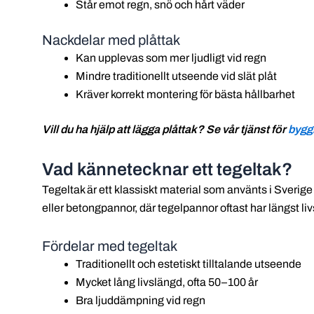
Står emot regn, snö och hårt väder
Nackdelar med plåttak
Kan upplevas som mer ljudligt vid regn
Mindre traditionellt utseende vid slät plåt
Kräver korrekt montering för bästa hållbarhet
Vill du ha hjälp att lägga plåttak? Se vår tjänst för
bygg
Vad kännetecknar ett tegeltak?
Tegeltak är ett klassiskt material som använts i Sverige
eller betongpannor, där tegelpannor oftast har längst li
Fördelar med tegeltak
Traditionellt och estetiskt tilltalande utseende
Mycket lång livslängd, ofta 50–100 år
Bra ljuddämpning vid regn