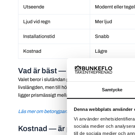
Utseende
Modernt eller tege
Ljud vid regn
Mer ljud
Installationstid
Snabb
Kostnad
Lägre
Vad är bäst — tegeltak, plåttak e
Valet beror i slutändan på budget, husets konstruktion o
livslängden, men till högst kostnad. Plåttak är lätt, hål
Samtycke
ligger prismässigt mellan de två och erbjuder god hållb
Denna webbplats använder 
Läs mer om betongpannor och dess hållbarhet
Vi använder enhetsidentifierar
sociala medier och analysera 
Kostnad — är plåttak dyrare än te
till de sociala medier och a