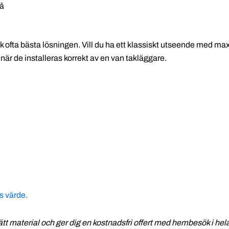
på
låttak ofta bästa lösningen. Vill du ha ett klassiskt utseende med m
t när de installeras korrekt av en van takläggare.
s värde.
 rätt material och ger dig en kostnadsfri offert med hembesök i he