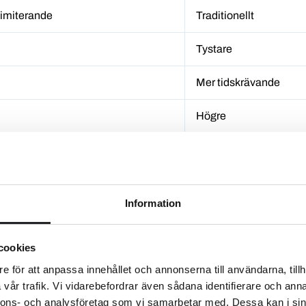
limiterande
Traditionellt
Tystare
Mer tidskrävande
Högre
ller betongpannor?
ch vad du prioriterar estetiskt. Tegeltak ger klassisk skönhet och
lbart och mer kostnadseffektivt över tid tack vare lägre underhåll
Information
arhet med en något kortare livslängd än äkta tegel.
cookies
e för att anpassa innehållet och annonserna till användarna, tillh
vår trafik. Vi vidarebefordrar även sådana identifierare och anna
gel?
nnons- och analysföretag som vi samarbetar med. Dessa kan i sin