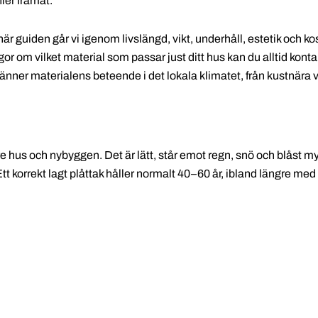
ier framåt.
här guiden går vi igenom livslängd, vikt, underhåll, estetik och ko
gor om vilket material som passar just ditt hus kan du alltid kont
änner materialens beteende i det lokala klimatet, från kustnära v
re hus och nybyggen. Det är lätt, står emot regn, snö och blåst m
 korrekt lagt plåttak håller normalt 40–60 år, ibland längre med r