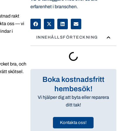
erfarenhet i branschen.
stnad rakt
akta oss — vi
indar i
INNEHÅLLSFÖRTECKNING
ycket bra, och
ätt skötsel.
Boka kostnadsfritt
hembesök!
Vi hjälper dig att byta eller reparera
ditt tak!
Kontakta oss!