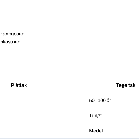
är anpassad
etskostnad
Plåttak
Tegeltak
50–100 år
Tungt
Medel