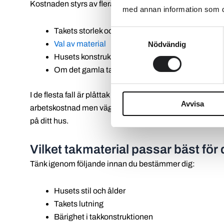
Kostnaden styrs av flera faktorer:
med annan information som du 
Takets storlek och lutning
Samtyckesval
Val av material
Nödvändig
Husets konstruktion
Om det gamla taket ska rivas
I de flesta fall är plåttak billigare att lägga än tegeltak
Avvisa
arbetskostnad men väger upp det med sin mycket långa livsl
på ditt hus.
Vilket takmaterial passar bäst för 
Tänk igenom följande innan du bestämmer dig:
Husets stil och ålder
Takets lutning
Bärighet i takkonstruktionen