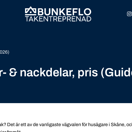
I
s
t
a
r
a
2026)
ör- & nackdelar, pris (Gui
ltak? Det är ett av de vanligaste vägvalen för husägare i Skåne, oc