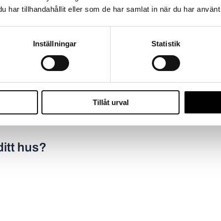
har tillhandahållit eller som de har samlat in när du har använt 
Inställningar
Statistik
, särskilt räknat på arbetskostnad och installationstid. Tegeltak har
Tillåt urval
ängd. För att få rätt pris för ditt specifika tak, ta alltid in en o
ditt hus?