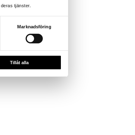
deras tjänster.
Marknadsföring
 högre
Tillåt alla
ffert baserad