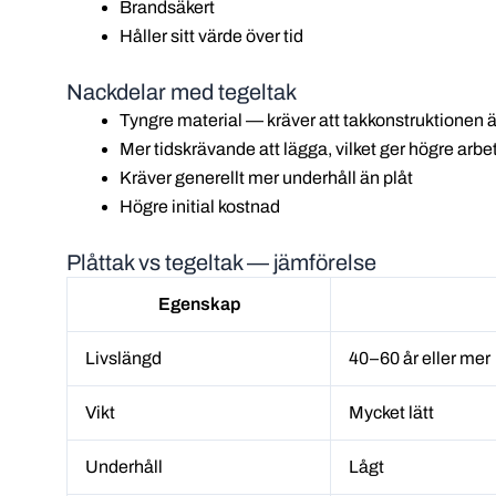
Brandsäkert
Håller sitt värde över tid
Nackdelar med tegeltak
Tyngre material — kräver att takkonstruktionen 
Mer tidskrävande att lägga, vilket ger högre arb
Kräver generellt mer underhåll än plåt
Högre initial kostnad
Plåttak vs tegeltak — jämförelse
Egenskap
Livslängd
40–60 år eller mer
Vikt
Mycket lätt
Underhåll
Lågt