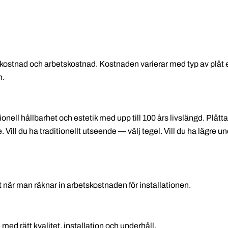
alkostnad och arbetskostnad. Kostnaden varierar med typ av plåt e
n.
nell hållbarhet och estetik med upp till 100 års livslängd. Plåttak
Vill du ha traditionellt utseende — välj tegel. Vill du ha lägre u
kilt när man räknar in arbetskostnaden för installationen.
e med rätt kvalitet, installation och underhåll.