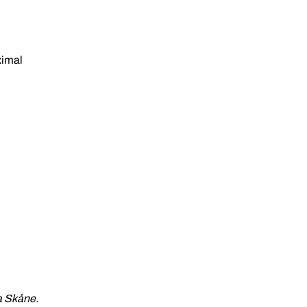
aximal
la Skåne.