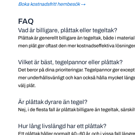
Boka kostnadsfritt hembesök →
FAQ
Vad är billigare, plåttak eller tegeltak?
Plåttak är generellt billigare än tegeltak, både i materi
men plåt ger oftast den mer kostnadseffektiva lösninge
Vilket är bäst, tegelpannor eller plåttak?
Det beror på dina prioriteringar. Tegelpannor ger exceptio
mer underhållsvänligt och kan också hålla mycket länge. 
välj plåt.
Är plåttak dyrare än tegel?
Nej, i de flesta fall är plåttak billigare än tegeltak, särs
Hur lång livslängd har ett plåttak?
Ett plåttak håller normalt 40–60 år, och i vissa fall längr