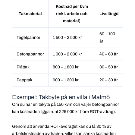
Kostnad per kvm
Takmaterial
(inkl. arbete och
Livslängd
material)
60 – 100
Tegelpannor
1 500 – 2 500 kr
år
Betongpannor
1 000 – 2 000 kr
40 – 60 år
Plåttak
800 – 1 800 kr
30 – 50 år
Papptak
600 – 1 200 kr
20 – 30 år
Exempel: Takbyte på en villa i Malmö
Om du har en takyta på 150 kvm och väljer betongpannor
kan kostnaden ligga runt 225 000 kr (före ROT-avdrag).
Genom att använda ROT-avdraget kan du få 30 % av
arbetskostnaden avdragen, vilket kan sänka kostnaden