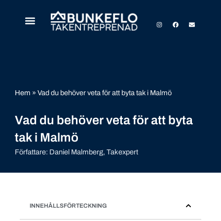
Hoppa
till
I
F
E
n
a
n
innehåll
s
c
v
t
e
e
a
b
l
g
o
o
r
o
p
a
k
e
m
Hem
»
Vad du behöver veta för att byta tak i Malmö
Vad du behöver veta för att byta
tak i Malmö
Författare: Daniel Malmberg, Takexpert
INNEHÅLLSFÖRTECKNING