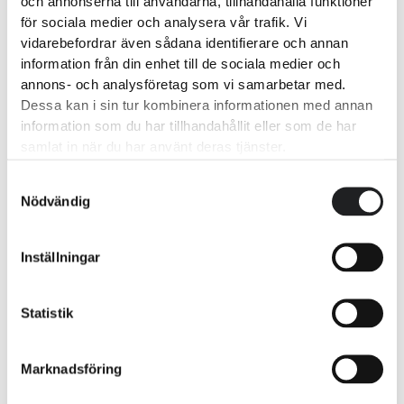
och annonserna till användarna, tillhandahålla funktioner
Daniel driver Bunkeflo Takentreprenad AB med ett
för sociala medier och analysera vår trafik. Vi
tydligt mål: att leverera hållbara, säkra och estetiskt
vidarebefordrar även sådana identifierare och annan
tilltalande taklösningar som står emot både tid och
information från din enhet till de sociala medier och
annons- och analysföretag som vi samarbetar med.
väder. Hans styrka ligger i kombinationen av praktisk
Dessa kan i sin tur kombinera informationen med annan
erfarenhet, teknisk kompetens och ett genuint
information som du har tillhandahållit eller som de har
engagemang för kundernas trygghet.
samlat in när du har använt deras tjänster.
Genom åren har han byggt upp ett starkt rykte för
Samtyckesval
yrkesskicklighet, pålitlighet och ärlighet –
Nödvändig
egenskaper som gör att både privatpersoner,
bostadsrättsföreningar och företag återkommer.
Inställningar
Kontakt:
daniel@bfte.se
Statistik
Marknadsföring