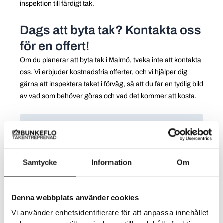
inspektion till färdigt tak.
Dags att byta tak? Kontakta oss
för en offert!
Om du planerar att byta tak i Malmö, tveka inte att kontakta
oss. Vi erbjuder kostnadsfria offerter, och vi hjälper dig
gärna att inspektera taket i förväg, så att du får en tydlig bild
av vad som behöver göras och vad det kommer att kosta.
FÖRFATTARE
Daniel Malmberg
Med över 15 års erfarenhet i bygg- och
Samtycke
Information
Om
takbranschen har Daniel etablerat sig som en av
regionens mest pålitliga takentreprenörer. Han är
certifierad takläggare och har bred expertis inom allt
Denna webbplats använder cookies
från renovering och omläggning till moderna tätskikt
och plåtarbeten.
Vi använder enhetsidentifierare för att anpassa innehållet